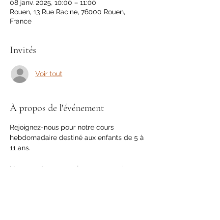
08 janv. 2025, 10:00 – 11:00
Rouen, 13 Rue Racine, 76000 Rouen,
France
Invités
Voir tout
À propos de l'événement
Rejoignez-nous pour notre cours 
hebdomadaire destiné aux enfants de 5 à 
11 ans. 
Venez en tenue souple pour pouvoir 
bouger, avec votre gourde d'eau et votre 
bonne humeur !